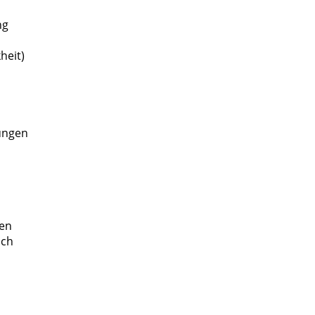
ng
heit)
ungen
en
sch