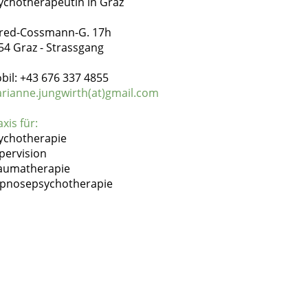
ychotherapeutin in Graz
fred-Cossmann-G. 17h
54 Graz - Strassgang
bil: +43 676 337 4855
rianne.jungwirth(at)gmail.com
xis für:
ychotherapie
pervision
aumatherapie
pnosepsychotherapie