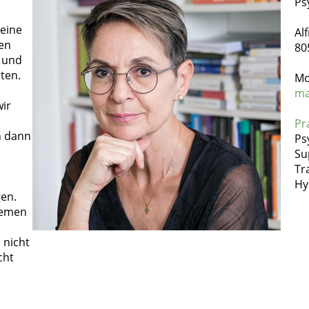
Ps
 eine
Al
en
80
 und
ten.
Mo
ma
wir
Pra
n dann
Ps
Su
Tr
Hy
gen.
hemen
 nicht
cht